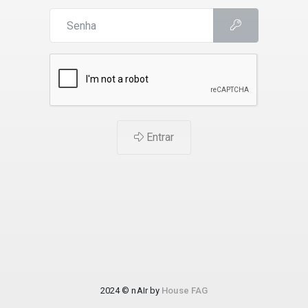
Entrar
2024 © nAIr by
House FAG